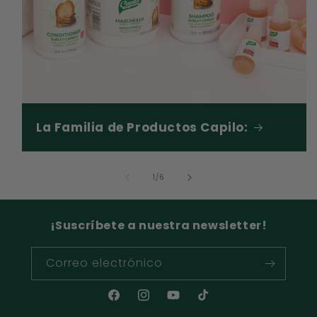
La Familia de Productos Capilo:
de
1
/
6
¡Suscríbete a nuestra newsletter!
Correo electrónico
Facebook
Instagram
YouTube
TikTok