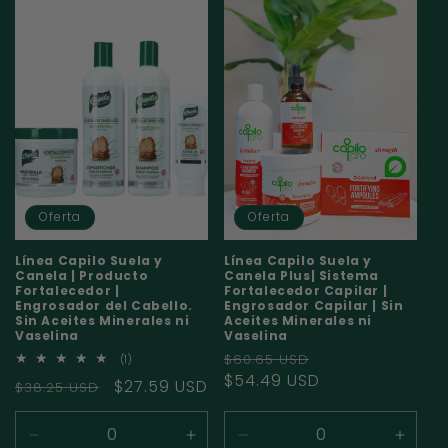
ó
n
:
Oferta
Oferta
Línea Capilo Suela y
Línea Capilo Suela y
Canela | Producto
Canela Plus| Sistema
Fortalecedor |
Fortalecedor Capilar |
Engrosador del Cabello.
Engrosador Capilar | Sin
Sin Aceites Minerales ni
Aceites Minerales ni
Vaselina
Vaselina
Precio
Precio
$60.65 USD
1
(1)
reseñas
habitual
$54.49 USD
de
Precio
Precio
$27.59 USD
$38.25 USD
totales
oferta
habitual
de
oferta
Reducir
Aumentar
Reducir
Aumen