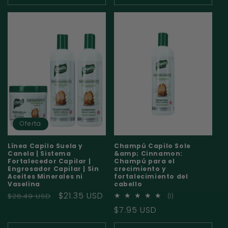
cantidad
cantidad
cantidad
canti
para
para
para
para
Default
Default
Default
Defaul
Title
Title
Title
Title
Oferta
Línea Capilo Suela y
Champú Capilo Sole
Canela | Sistema
&amp; Cinnamon:
Fortalecedor Capilar |
Champú para el
Engrosador Capilar | Sin
crecimiento y
Aceites Minerales ni
fortalecimiento del
Vaselina
cabello
Precio
Precio
$21.35 USD
$26.49 USD
1
(1)
reseñas
habitual
de
Precio
$7.95 USD
totales
oferta
habitual