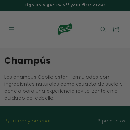
Ir
Sign up & get 5% off your first order
directamente
al contenido
Carrito
C
Champús
o
Los champús Capilo están formulados con
l
ingredientes naturales como extracto de suela y
canela para una experiencia revitalizante en el
e
cuidado del cabello.
c
c
Filtrar y ordenar
6 productos
i